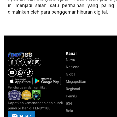
ini menjadi salah satu permainan yang paling
dimainkan oleh para penggemar hiburan digital.
Kanal
News
Nasional
Global
Megapolitan
Penghargaan dan sertifikat:
Regional
Pemilu
Dapatkan kemenangan dan pundi
IKN
pundi pilihan di FENDY188
Bola
DAFTAR