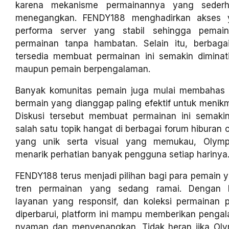
karena mekanisme permainannya yang seder
menegangkan. FENDY188 menghadirkan akses 
performa server yang stabil sehingga pemai
permainan tanpa hambatan. Selain itu, berbaga
tersedia membuat permainan ini semakin diminat
maupun pemain berpengalaman.
Banyak komunitas pemain juga mulai membahas 
bermain yang dianggap paling efektif untuk menik
Diskusi tersebut membuat permainan ini semakin
salah satu topik hangat di berbagai forum hiburan
yang unik serta visual yang memukau, Olymp
menarik perhatian banyak pengguna setiap harinya
FENDY188 terus menjadi pilihan bagi para pemain y
tren permainan yang sedang ramai. Dengan 
layanan yang responsif, dan koleksi permainan p
diperbarui, platform ini mampu memberikan penga
nyaman dan menyenangkan. Tidak heran jika Ol