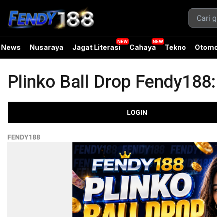
News
Nusaraya
Jagat Literasi
Cahaya
Tekno
Otomo
Plinko Ball Drop Fendy188
LOGIN
FENDY188